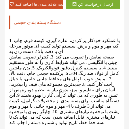
ارسال درخواست کن
به لیست علاقه مندی ها اضافه کنید
دستگاه بسته بندی حجمی
1. با عملکرد خودکار پر کردن، اندازه گیری، کیسه فرم، چاپ
کد، مهر و موم و برش. سیستم تولید کیسه ای موتور مرحله
ای با دقت بالا 2.دست زدن به
صفحه نمایش را تصویب می کند. 3. کنترلر تصویب نمایش
چینی یا انگلیسی، می تواند شرایط کاری را به طور مستقیم
ببینید. 4. با سیستم کنترل دقیق فوتوالکتریک. 5. بدن ماشین
کامل از فولاد ضد زنگ 304. 6. پرکننده حجمی جام، دقت بالا.
7. نمایش خوب با پانل های محافظ جانبی جانبی، با خیال
راحت کار کنید. 8. جدیدترین مجموعه های قیف را بپذیرید،
آسان برای تنظیم و تمیز، بدون نیاز به تنظیم دوباره پس از
تمیز، به طوری که می تواند کارآیی کار را بهبود بخشد 9. این
دستگاه مناسب برای بسته بندی از محصولات گرانول، کیسه
می تواند از 3 طرف یا 4- مهر و موم جانبی یا مهر و موم
پشت با توجه به نیازهای مشتری. 10. چاپگر روبان با توجه به
نیازهای مشتری قابل اضافه شدن است که می تواند یک تا
سه خط خط، تاریخ تولید و شماره دسته را چاپ کند.