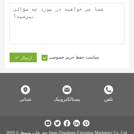
سیاست حفظ حریم خصوصی
ارسال
تلفن
پستالکترونیک
نشانی
حق چاپ توسط © 2018 Jinan Zhuoheng Extrusion Machinery Co.,Ltd.